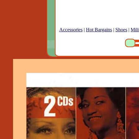
Accessories
|
Hot Bargains
|
Shoes
|
Mili